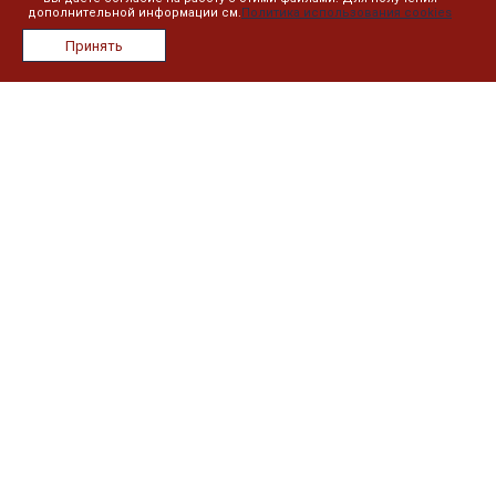
дополнительной информации см.
Политика использования cookies
О компании
Принять
Лицензии
Сотрудники
Реквизиты
Сведения об образовательной организации
План занятий
Дистанционное обучение
Реестр выданных документов
Информация
Контакты
Новости
Политика в отношении обработки персональных данных
Наши контакты