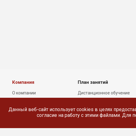
Компания
План занятий
О компании
Дистанционное обучение
Лицензии
Реестр выданных
документов
Данный веб-сайт использует cookies в целях предоста
Сотрудники
согласие на работу с этими файлами. Для
Реквизиты
Сведения об
образовательной