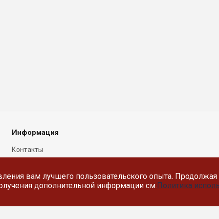
Информация
Контакты
Новости
вления вам лучшего пользовательского опыта. Продолжая 
Политика в отношении
 получения дополнительной информации см.
Политика исполь
обработки персональных
данных