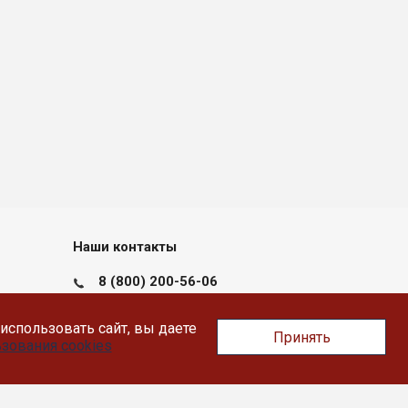
Наши контакты
8 (800) 200-56-06
пн-пт с 09:00 до 17:30
использовать сайт, вы даете
Принять
Тверь, Докучаева 36, помещение XII
зования cookies
info@likey.su