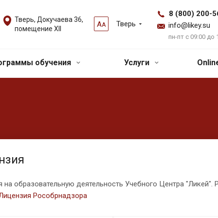
8 (800) 200-5
Тверь, Докучаева 36,
Тверь
А
А
info@likey.su
помещение XII
пн-пт с 09:00 до 
ограммы обучения
Услуги
Onli
нзия
 на образовательную деятельность Учебного Центра "Ликей". Р
 Лицензия Рособрнадзора