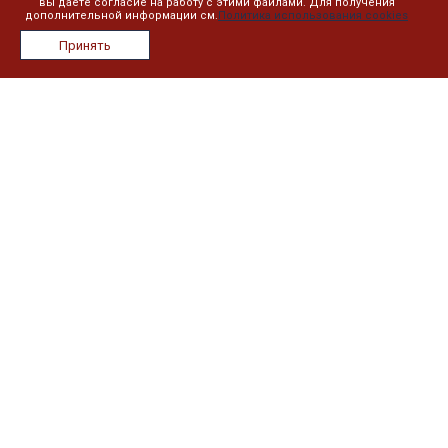
вы даете согласие на работу с этими файлами. Для получения
дополнительной информации см.
Политика использования cookies
О компании
Принять
Лицензии
Сотрудники
Реквизиты
Сведения об образовательной организации
План занятий
Дистанционное обучение
Реестр выданных документов
Информация
Контакты
Новости
Политика в отношении обработки персональных данных
Наши контакты