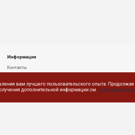
Информация
Контакты
Новости
вления вам лучшего пользовательского опыта. Продолжая 
Политика в отношении
 получения дополнительной информации см.
Политика исполь
обработки персональных
данных