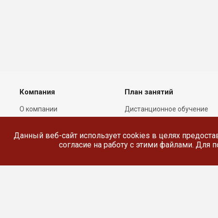
Компания
План занятий
О компании
Дистанционное обучение
Лицензии
Реестр выданных
документов
Данный веб-сайт использует cookies в целях предоста
Сотрудники
согласие на работу с этими файлами. Для
Реквизиты
Сведения об
образовательной
организации