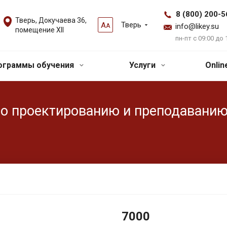
8 (800) 200-5
Тверь, Докучаева 36,
Тверь
А
А
info@likey.su
помещение XII
пн-пт с 09:00 до 
ограммы обучения
Услуги
Onli
по проектированию и преподаванию
7000