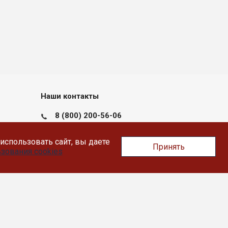
Наши контакты
8 (800) 200-56-06
пн-пт с 09:00 до 17:30
использовать сайт, вы даете
Принять
Тверь, Докучаева 36, помещение XII
зования cookies
info@likey.su