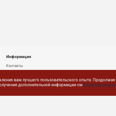
Информация
Контакты
Новости
вления вам лучшего пользовательского опыта. Продолжая 
Политика в отношении
 получения дополнительной информации см.
Политика исполь
обработки персональных
данных