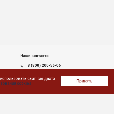
Наши контакты
8 (800) 200-56-06
пн-пт с 09:00 до 17:30
использовать сайт, вы даете
Принять
Тверь, Докучаева 36, помещение XII
зования cookies
info@likey.su