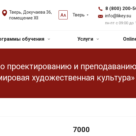
8 (800) 200-5
Тверь, Докучаева 36,
Тверь
А
А
info@likey.su
помещение XII
пн-пт с 09:00 до 
ограммы обучения
Услуги
Onli
по проектированию и преподаванию
мировая художественная культура»
7000