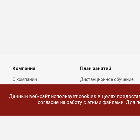
Компания
План занятий
О компании
Дистанционное обучение
Лицензии
Реестр выданных
документов
Данный веб-сайт использует cookies в целях предоста
Сотрудники
согласие на работу с этими файлами. Для
Реквизиты
Сведения об
образовательной
организации