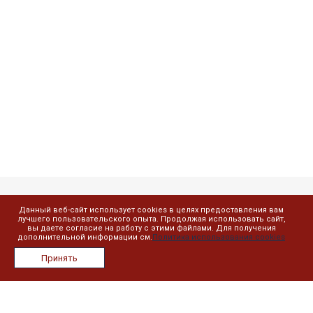
Данный веб-сайт использует cookies в целях предоставления вам
Компания
лучшего пользовательского опыта. Продолжая использовать сайт,
вы даете согласие на работу с этими файлами. Для получения
дополнительной информации см.
Политика использования cookies
О компании
Принять
Лицензии
Сотрудники
Реквизиты