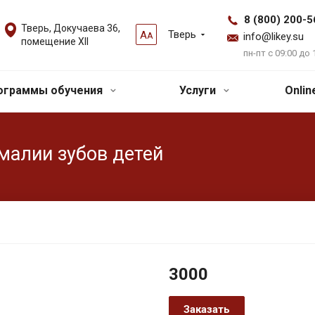
8 (800) 200-5
Тверь, Докучаева 36,
Тверь
А
А
info@likey.su
помещение XII
пн-пт с 09:00 до 
ограммы обучения
Услуги
Onli
малии зубов детей
3000
Заказать