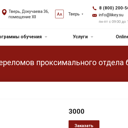
8 (800) 200-5
Тверь, Докучаева 36,
Тверь
А
А
info@likey.su
помещение XII
пн-пт с 09:00 до 
ограммы обучения
Услуги
Onli
ереломов проксимального отдела 
3000
Заказать