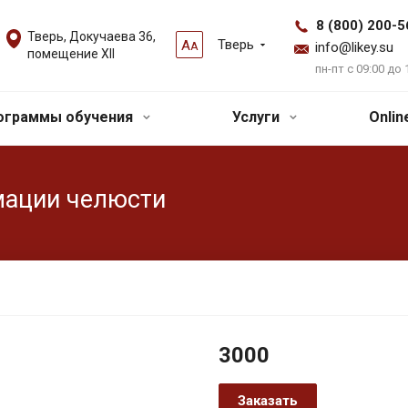
8 (800) 200-5
Тверь, Докучаева 36,
Тверь
А
А
info@likey.su
помещение XII
пн-пт с 09:00 до 
ограммы обучения
Услуги
Onli
мации челюсти
3000
Заказать