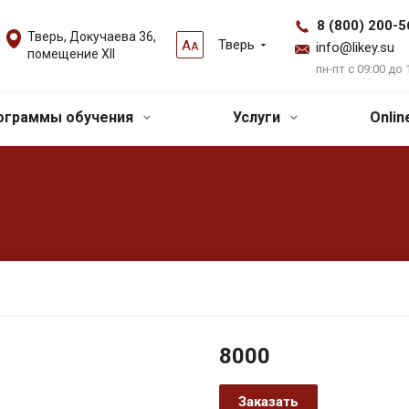
8 (800) 200-5
Тверь, Докучаева 36,
Тверь
А
А
info@likey.su
помещение XII
пн-пт с 09:00 до 
ограммы обучения
Услуги
Onli
8000
Заказать